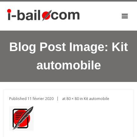
Accueil
Blog Post Image:
Kit
Actualités
Nos éditions
automobile
P
a
n
i
e
Published
11 février 2020
at
80 × 80
in
Kit automobile
r