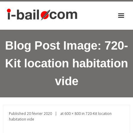
Accueil
Blog Post Image:
720-
Actualités
Nos éditions
Kit location habitation
P
a
vide
n
i
e
r
Published
20 février 2020
at
600 × 800
in
720-Kit location
habitation vide