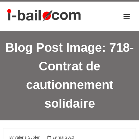
Accueil
Blog Post Image:
718-
Actualités
Nos éditions
Contrat de
P
a
cautionnement
n
i
e
solidaire
r
By
Valerie Gubler
29 mai 2020