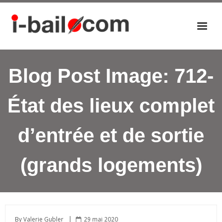
Accueil
Blog Post Image:
712-
Actualités
Nos éditions
État des lieux complet
P
a
d’entrée et de sortie
n
i
e
(grands logements)
r
By
Valerie Gubler
29 mai 2020