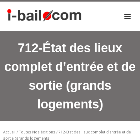
Accueil
712-État des lieux
Actualités
Nos éditions
complet d’entrée et de
P
a
sortie (grands
n
i
e
logements)
r
Accueil
/
Toutes Nos éditions
/ 712-État des lieux complet d’entrée et de
sortie (grands logements)