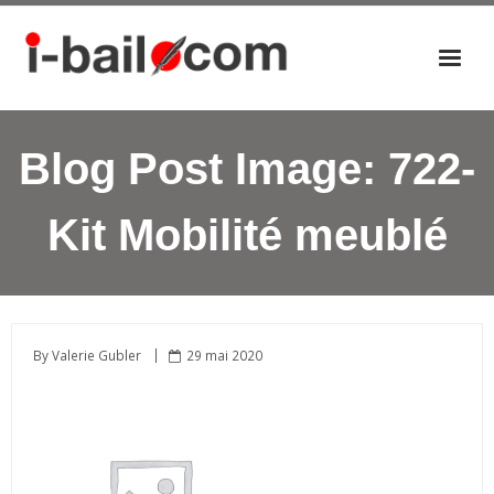
Accueil
Blog Post Image:
722-
Actualités
Nos éditions
Kit Mobilité meublé
P
a
n
i
e
By
Valerie Gubler
29 mai 2020
r