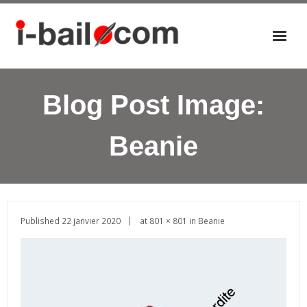
Accueil
Blog Post Image:
Actualités
Nos éditions
Beanie
P
a
n
i
e
Published
22 janvier 2020
at
801 × 801
in
Beanie
r