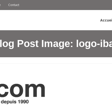
e
Contact
Accuei
log Post Image:
logo-iba