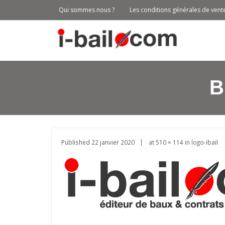
Qui sommes nous ?
Les conditions générales de vent
B
Published
22 janvier 2020
at
510 × 114
in
logo-ibail