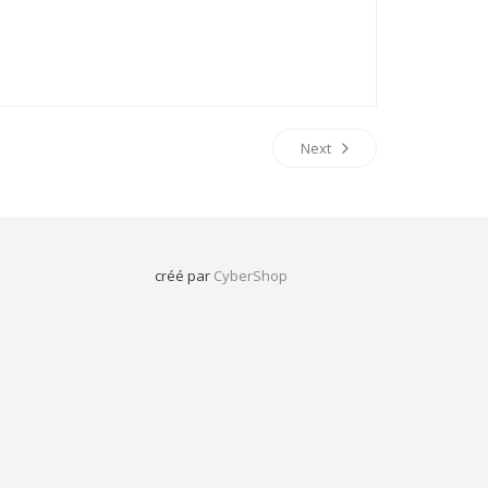
e
r
Next
créé par
CyberShop