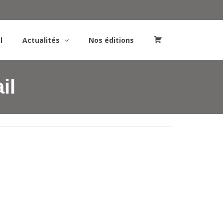
l
Actualités
Nos éditions
il
P
a
n
i